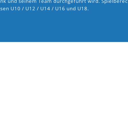
ank und seinem Team durchgeführt wird. Spielberec
ssen U10 / U12 / U14 / U16 und U18.
VON 1929 E.V |
IMPRESSUM
|
DATENSCHUTZ