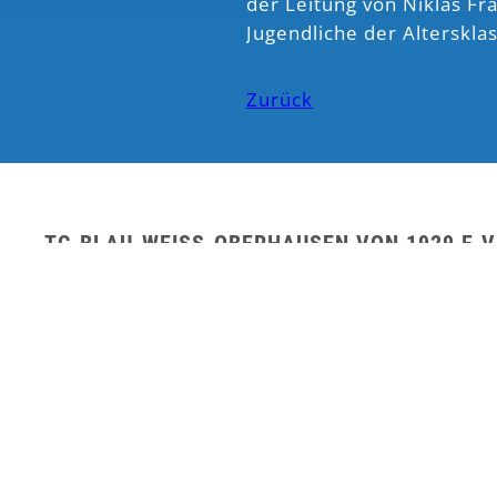
der Leitung von Niklas Fr
Jugendliche der Alterskla
Zurück
TC-BLAU-WEISS-OBERHAUSEN VON 1929 E.V
Herder Straße 29 a
46045 Oberhausen
Telefon: +49 208 / 863034
E-Mail: info@tc-blau-weiss-oberhausen.de
2026 © TC-BLAU-WEISS-OBERHAUSEN 